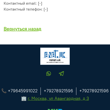
Контактный email: [-]
Контактный телефон: [-]
Вернуться назад
📞 +79645991022
+79278921596
+79278921596
🏢
г. Москва, ул Авангардная, д 3