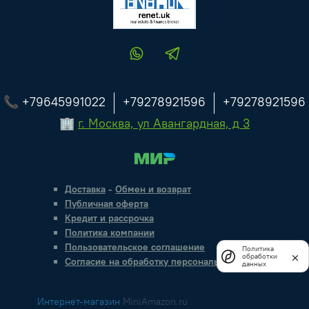
📞 +79645991022
+79278921596
+79278921596
🏢
г. Москва, ул Авангардная, д 3
Доставка
-
Обмен и возврат
Публичная оферта
Кредит и рассрочка
Политика компании
Пользовательское соглашение
Политика
обработки
Согласие на обработку персональных данных
данных
Интернет-магазин
MiniAmazon.ru