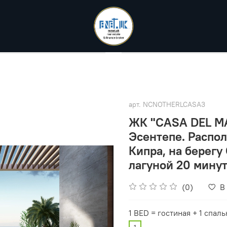
арт.
NCNOTHERLCASA3
ЖК "CASA DEL MA
Эсентепе. Распо
Кипра, на берегу
лагуной 20 минут
(0)
В
1 BED = гостиная + 1 спаль