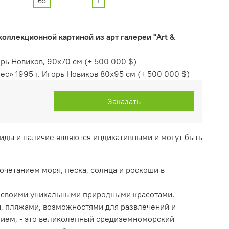
65
1
оллекционной картиной из арт галереи "Art &
орь Новиков, 90х70 см
(+
500 000 $
)
с» 1995 г. Игорь Новиков 80х95 см
(+
500 000 $
)
Заказать
виды и наличие являются индикативными и могут быть
четанием моря, песка, солнца и роскоши в
 своими уникальными природными красотами,
, пляжами, возможностями для развлечений и
ием, - это великолепный средиземноморский