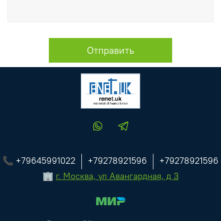
Отправить
📞 +79645991022
+79278921596
+79278921596
🏢
г. Москва, ул Авангардная, д 3