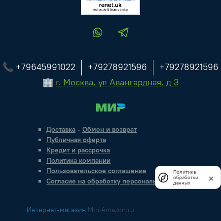
📞 +79645991022
+79278921596
+79278921596
🏢
г. Москва, ул Авангардная, д 3
Доставка
-
Обмен и возврат
Публичная оферта
Кредит и рассрочка
Политика компании
Пользовательское соглашение
Политика
обработки
Согласие на обработку персональных данных
данных
Интернет-магазин
MiniAmazon.ru