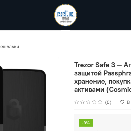
кошельки
Trezor Safe 3 — 
защитой Passphra
хранение, покуп
активами (Cosmic
(0)
В
-9%