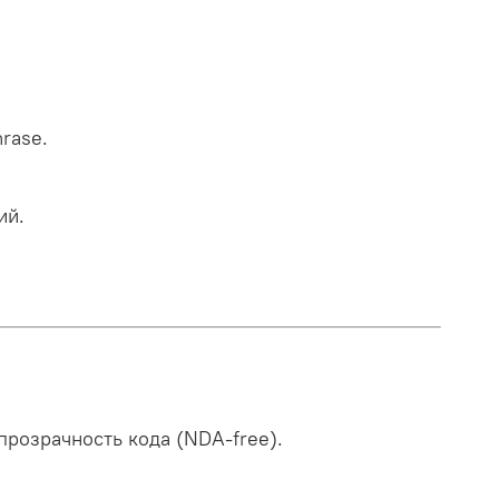
rase.
ий.
розрачность кода (NDA-free).